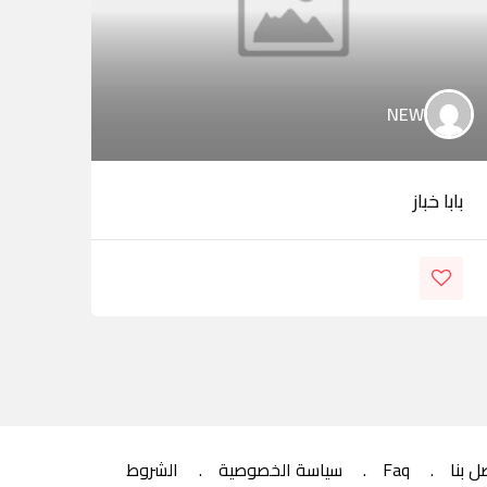
NEW
بابا خباز
ead Way
ل بنا
Faq
سياسة الخصوصية
الشروط