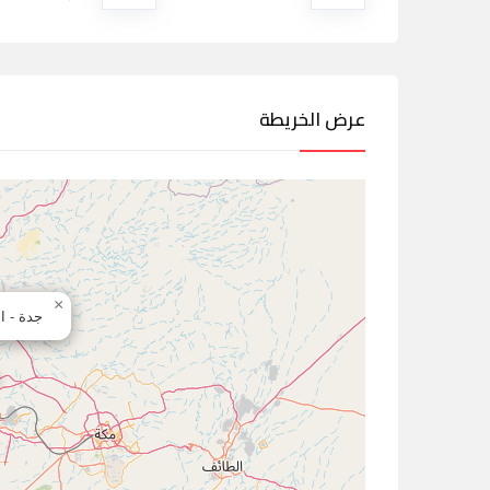
عرض الخريطة
×
جدة - ا