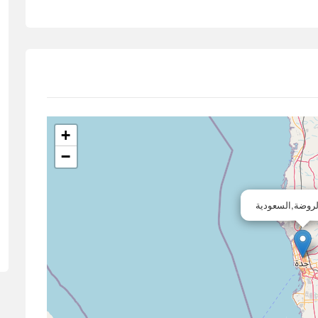
+
−
لروضة,السعودية