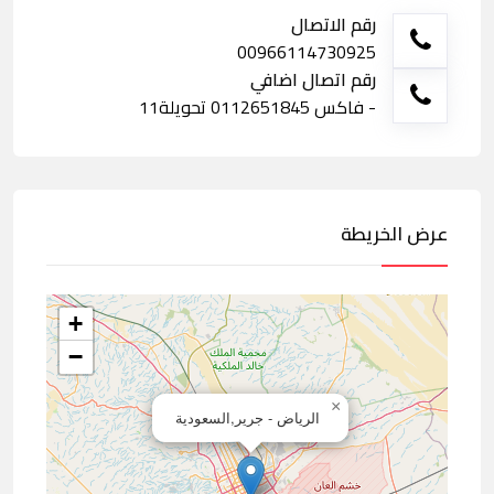
رقم الاتصال
00966114730925
رقم اتصال اضافي
- فاكس 0112651845 تحويلة11
عرض الخريطة
+
−
×
الرياض - جرير,السعودية