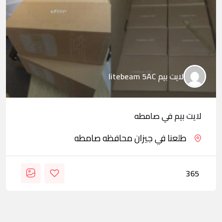
لايت بيم litebeam 5AC
لايت بيم في صامطه
طلعنا في جيزان محافظه صامطه
365