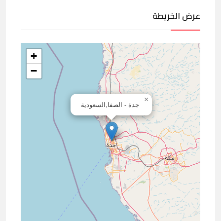
عرض الخريطة
+
−
×
جدة - الصفا,السعودية