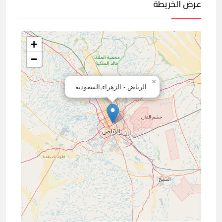
عرض الخريطة
+
−
×
الرياض - الزهراء,السعودية