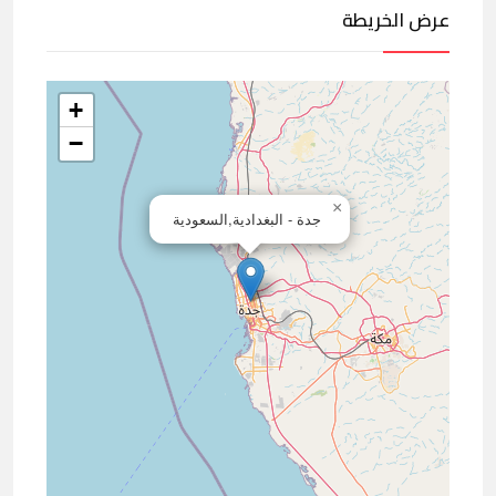
عرض الخريطة
+
−
×
جدة - البغدادية,السعودية