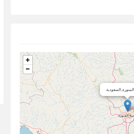
+
−
المنورة,السعودية