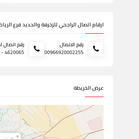
ارقام اتصال الراجحي للزخرفة والحديد فرع الري
رقم الاتصال
رقم اتصال ا
00966920002255
4620065 - 2171206 - خدمة العملاء:0540403159
عرض الخريطة
×