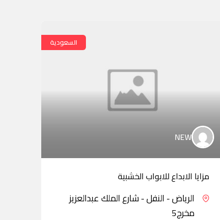
السعودية
NEW
مزايا الابداع للابواب الخشبية
شيا 
الرياض - النفل - شارع الملك عبدالعزيز
مخرج5