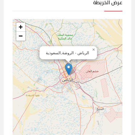
عرض الخريطة
+
−
×
الرياض - الروضة,السعودية