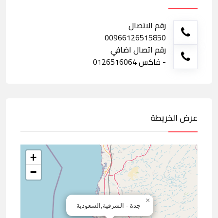
رقم الاتصال
00966126515850
رقم اتصال اضافي
- فاكس 0126516064
عرض الخريطة
+
−
×
جدة - الشرفية,السعودية