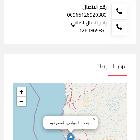
رقم الاتصال
00966126920380
رقم اتصال اضافي
-126986586
عرض الخريطة
+
−
×
جدة - البوادي,السعودية