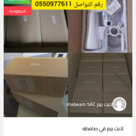
السعودية
لايت بيم litebeam 5AC
لايت بيم في صامطه