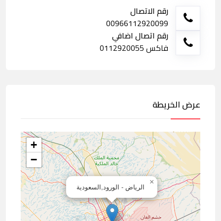
رقم الاتصال
00966112920099
رقم اتصال اضافي
فاكس 0112920055
عرض الخريطة
+
−
×
الرياض - الورود,السعودية