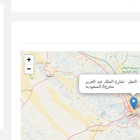
+
−
 النفل - شارع الملك عبد العزيز
مخرج5,السعودية