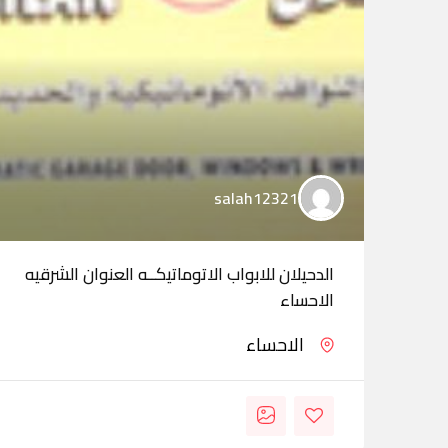
salah12321
الدحيلان للابواب الاتوماتيكــه العنوان الشرقيه
الاحساء
الاحساء