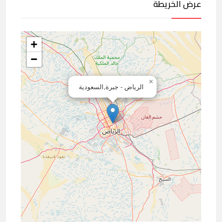
عرض الخريطة
+
−
×
الرياض - جبرة,السعودية