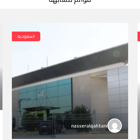
السعودية
nasseralqahtani