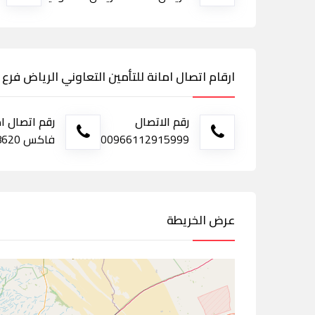
ارقام اتصال امانة للتأمين التعاوني الرياض فرع 
رقم الاتصال
رقم اتصال ا
00966112915999
فاكس 0114728620
عرض الخريطة