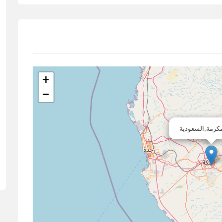
+
−
كرمة,السعودية