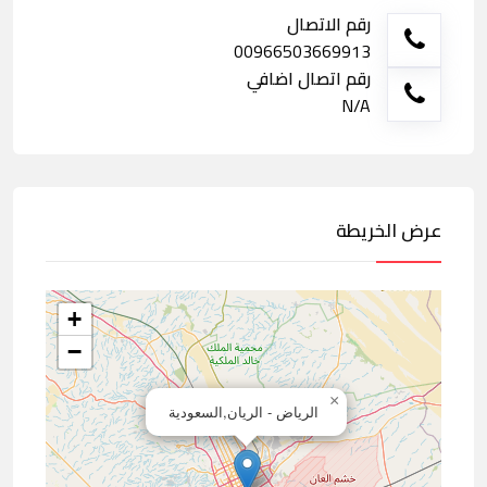
رقم الاتصال
00966503669913
رقم اتصال اضافي
N/A
عرض الخريطة
+
−
×
الرياض - الريان,السعودية