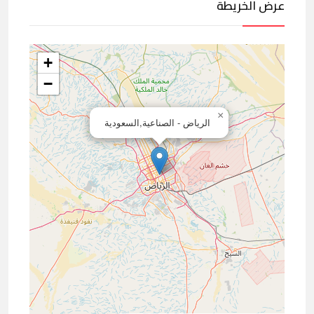
عرض الخريطة
+
−
×
الرياض - الصناعية,السعودية