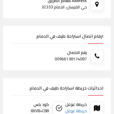
Address معالم الطريق
حي الفرسان، الدمام 32333
ارقام اتصال استراحة طيف في الدمام
رقم الاتصال
00966138174087
احداثيات خريطة استراحة طيف في الدمام
خريطة غوغل
كود بلس
خريطة غوغل
8XV8+C88