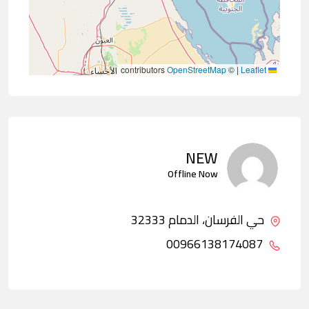
contributors
OpenStreetMap
©
|
Leaflet
NEW
Offline Now
حي الفرسان، الدمام 32333
00966138174087