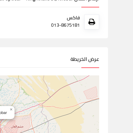
فاكس
013-8675181
عرض الخريطة
×
Khobar,ال