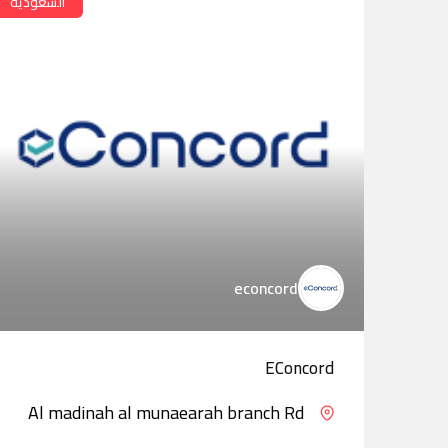
السعودية
econcord
EConcord
Al madinah al munaearah branch Rd