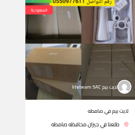
السعودية
لايت بيم litebeam 5AC
لايت بيم في صامطه
لايت
طلعنا في جيزان محافظه صامطه