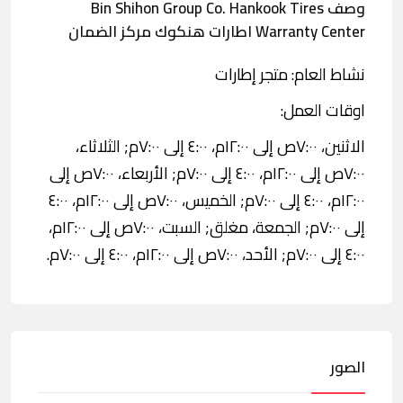
وصف Bin Shihon Group Co. Hankook Tires
Warranty Center اطارات هنكوك مركز الضمان
نشاط العام: متجر إطارات
اوقات العمل:
الاثنين، ٧:٠٠ص إلى ١٢:٠٠م، ٤:٠٠ إلى ٧:٠٠م; الثلاثاء،
٧:٠٠ص إلى ١٢:٠٠م، ٤:٠٠ إلى ٧:٠٠م; الأربعاء، ٧:٠٠ص إلى
١٢:٠٠م، ٤:٠٠ إلى ٧:٠٠م; الخميس، ٧:٠٠ص إلى ١٢:٠٠م، ٤:٠٠
إلى ٧:٠٠م; الجمعة، مغلق; السبت، ٧:٠٠ص إلى ١٢:٠٠م،
٤:٠٠ إلى ٧:٠٠م; الأحد، ٧:٠٠ص إلى ١٢:٠٠م، ٤:٠٠ إلى ٧:٠٠م.
الصور