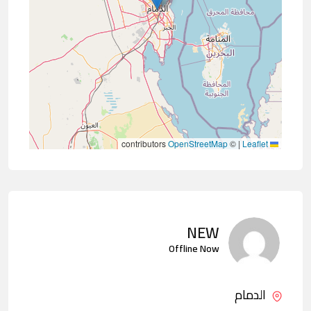
contributors
OpenStreetMap
©
|
Leaflet
NEW
Offline Now
الدمام