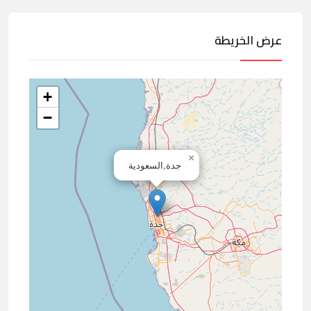
عرض الخريطة
+
−
×
جدة,السعودية