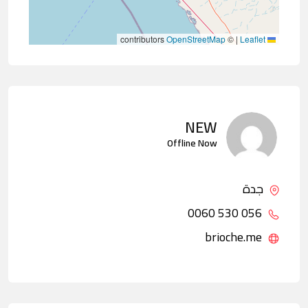
contributors
OpenStreetMap
©
|
Leaflet
NEW
Offline Now
جدة
056 530 0060
brioche.me