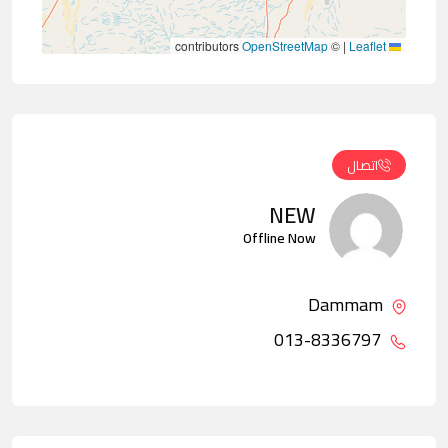
contributors
OpenStreetMap
©
|
Leaflet
اتصال
NEW
Offline Now
Dammam
013-8336797