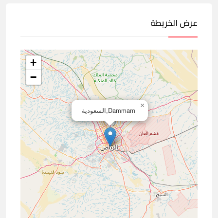
عرض الخريطة
+
−
×
Dammam,السعودية