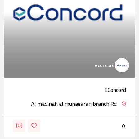
econcord
EConcord
Al madinah al munaearah branch Rd
0