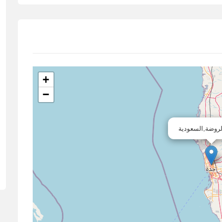
+
−
لروضة,السعودية