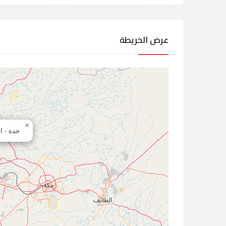
عرض الخريطة
×
جدة - ا