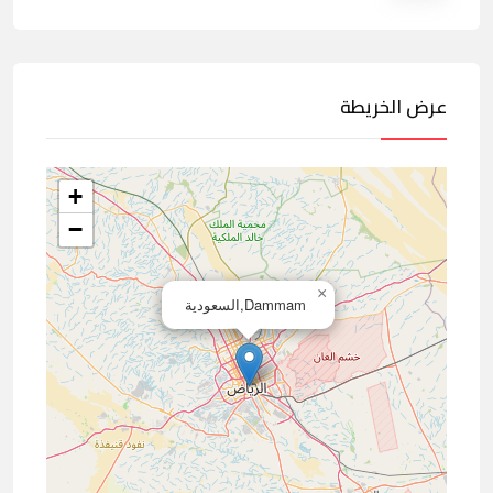
عرض الخريطة
+
−
×
Dammam,السعودية