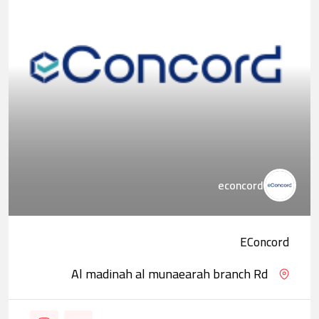
econcord
EConcord
Al madinah al munaearah branch Rd