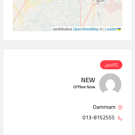
contributors
OpenStreetMap
©
|
Leaflet
اتصال
NEW
Offline Now
Dammam
013-8152555