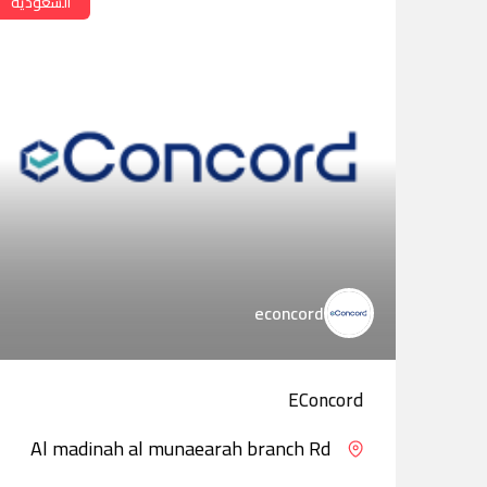
السعودية
econcord
EConcord
Al madinah al munaearah branch Rd