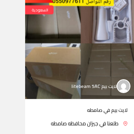
السعودية
لايت بيم litebeam 5AC
لايت بيم في صامطه
لايت
طلعنا في جيزان محافظه صامطه