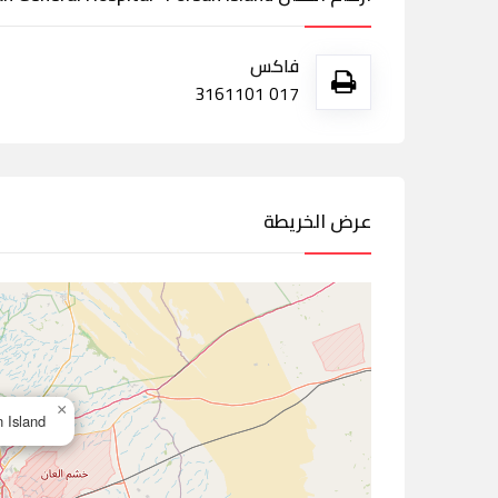
فاكس
017 3161101
عرض الخريطة
×
orsan Island