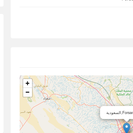
+
−
F,السعودية