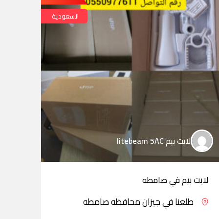
السعودية
لايت بيم litebeam 5AC
لايت بيم في صامطه
لايت
طلعنا في جيزان محافظه صامطه