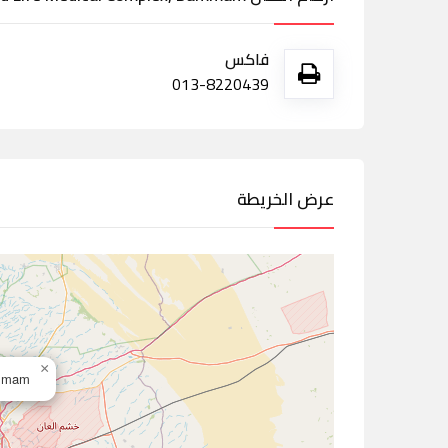
فاكس
013-8220439
عرض الخريطة
×
Dammam,ال