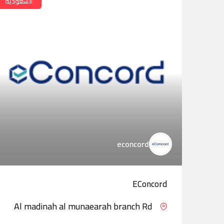
السعودية
econcord
EConcord
Al madinah al munaearah branch Rd