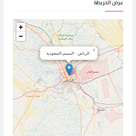
عرض الخريطة
+
−
×
الرياض - النسيم,السعودية