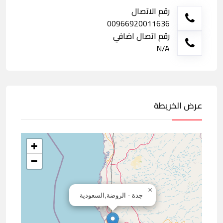
رقم الاتصال
00966920011636
رقم اتصال اضافي
N/A
عرض الخريطة
+
−
×
جدة - الروضة,السعودية