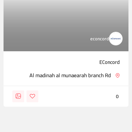
econcord
EConcord
Al madinah al munaearah branch Rd
0