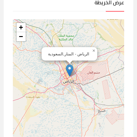
عرض الخريطة
+
−
×
الرياض - المنار,السعودية