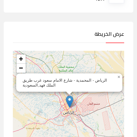
عرض الخريطة
+
−
×
الرياض - المحمدية - شارع الامام سعود غرب طريق
الملك فهد,السعودية