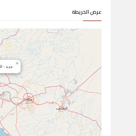
عرض الخريطة
×
جدة - ال