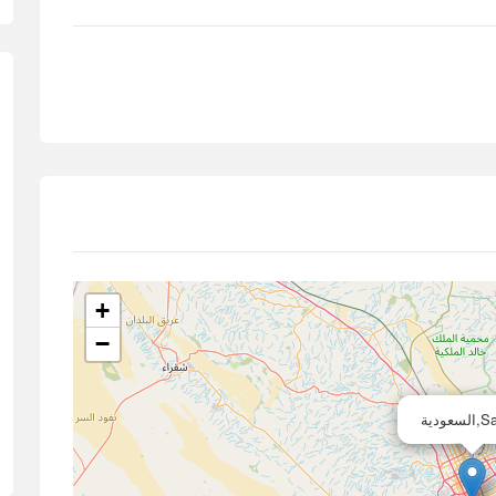
+
−
عودية