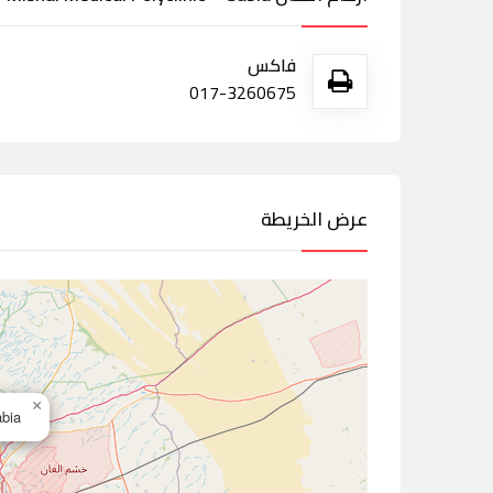
فاكس
017-3260675
عرض الخريطة
×
Sabia,الس