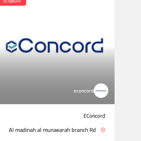
السعودية
econcord
EConcord
Al madinah al munaearah branch Rd