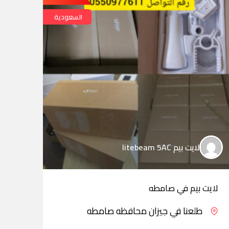
السعودية
لايت بيم litebeam 5AC
لايت بيم في صامطه
لايت
طلعنا في جيزان محافظه صامطه