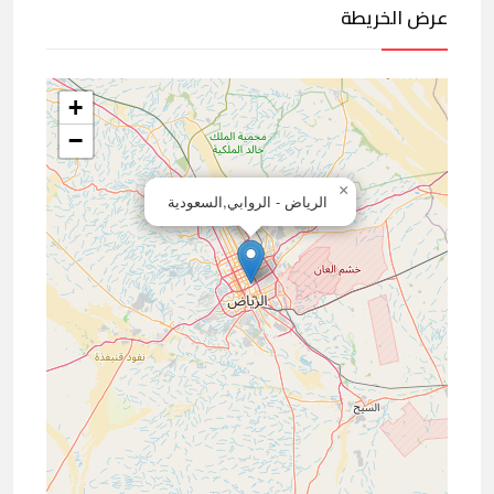
عرض الخريطة
+
−
×
الرياض - الروابي,السعودية