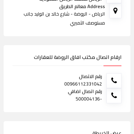
Address معالم الطريق
الرياض - الروضة - شارع خالد بن الوليد جانب
مستوصف الثميري
ارقام اتصال مكتب افاق الروضة للعقارات
رقم الاتصال
00966112331042
رقم اتصال اضافي
-500004136
عرض الخريطة