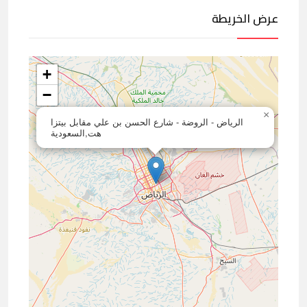
عرض الخريطة
+
−
×
الرياض - الروضة - شارع الحسن بن علي مقابل بيتزا
هت,السعودية