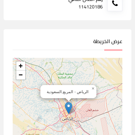
114120186
عرض الخريطة
+
−
×
الرياض - المربع,السعودية