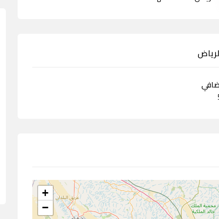
لرياض
ضافي
+
−