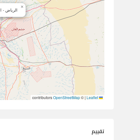
×
الرياض - ا
contributors
OpenStreetMap
©
|
Leaflet
تقييم