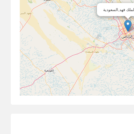
لملك فهد,السعودية