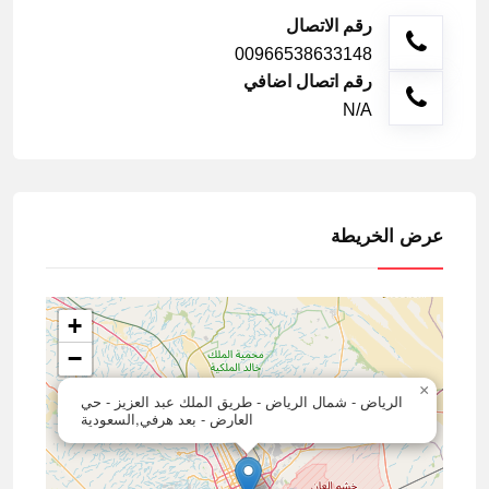
رقم الاتصال
00966538633148
رقم اتصال اضافي
N/A
عرض الخريطة
+
−
×
الرياض - شمال الرياض - طريق الملك عبد العزيز - حي
العارض - بعد هرفي,السعودية