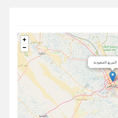
+
−
 المربع,السعودية