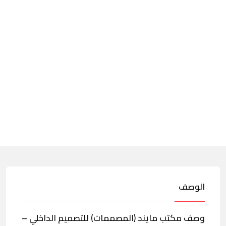
الوصف
وصف مكتب مايند (المصممات) للتصميم الداخلي –