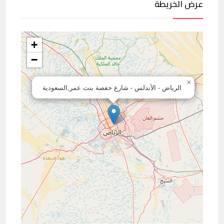
عرض الخريطة
+
−
×
الرياض - الأندلس - شارع حفصة بنت عمر,السعودية