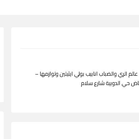
مة مؤسسة عالم الري والضباب انابيب بولي ايثيلين ولوازمها –
ياض حي الدوبية شارع سلام