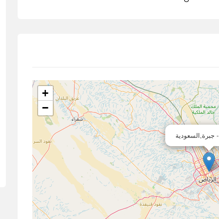
+
−
 جبرة,السعودية