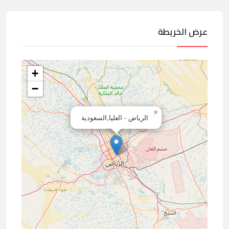
عرض الخريطة
+
−
×
الرياض - العليا,السعودية