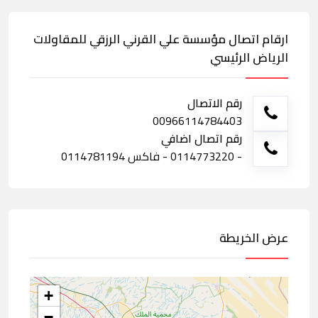
ارقام اتصال مؤسسة علي القرني الرزقي للمقاولات
الرياض الرئيسي
رقم الاتصال
00966114784403
رقم اتصال اضافي
- 0114773220 - فاكس 0114781194
عرض الخريطة
+
−