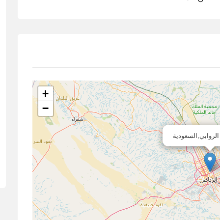
+
−
الروابي,السعودية