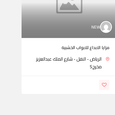
NEW
مزايا الابداع للابواب الخشبية
شيا 
الرياض - النفل - شارع الملك عبدالعزيز
مخرج5