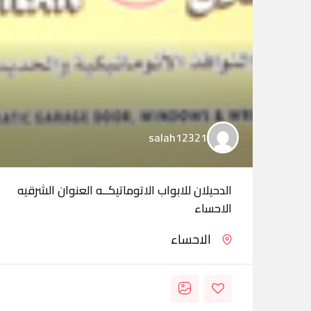
salah12321
الدحيلان للابواب الاتوماتيكــه العنوان الشرقيه
الاحساء
الاحساء