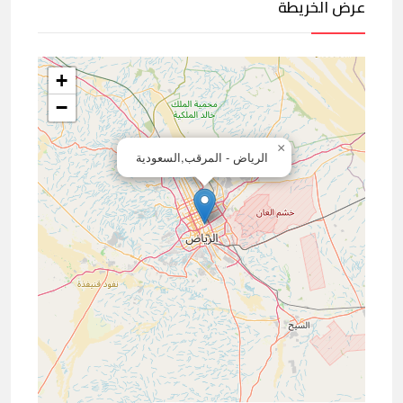
عرض الخريطة
+
−
×
الرياض - المرقب,السعودية