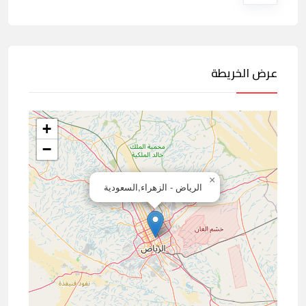
عرض الخريطة
+
−
×
الرياض - الزهراء,السعودية