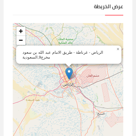
عرض الخريطة
+
−
×
الرياض - غرناطة - طريق الامام عبد الله بن سعود
مخرج9,السعودية