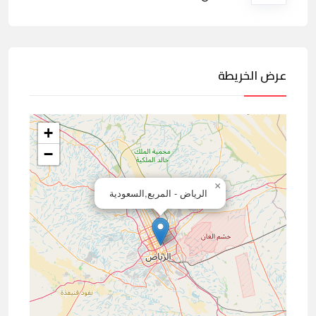
عرض الخريطة
+
−
×
الرياض - المربع,السعودية